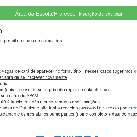
Área da Escola/Professor
inserção de equipas
a
é permitido o uso de calculadora
s vagas deixará de aparecer no formulário - nesses casos sugerimos 
recisará de se inscrever novamente
ório
 (dois no caso de ser o primeiro registo na plataforma)
a sua caixa de SPAM
 100% funcional
após o encerramento das inscrições
mpíadas de Química
e não tenha recebido password de acesso pode
re
idamente os três alunos participantes (nome completo + data de nasci