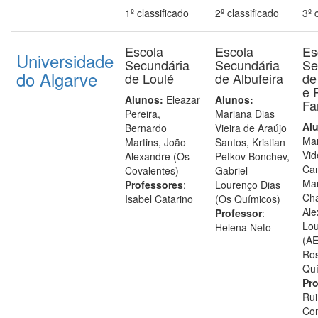
1º classificado
2º classificado
3º 
Escola
Escola
Es
Universidade
Secundária
Secundária
Se
do Algarve
de Loulé
de Albufeira
de
e 
Alunos:
Eleazar
Alunos:
Fa
Pereira,
Mariana Dias
Al
Bernardo
Vieira de Araújo
Ma
Martins, João
Santos, Kristian
Vid
Alexandre (Os
Petkov Bonchev,
Ca
Covalentes)
Gabriel
Ma
Professores
:
Lourenço Dias
Cha
Isabel Catarino
(Os Químicos)
Ale
Professor
:
Lou
Helena Neto
(AE
Ros
Quí
Pro
Rui
Co