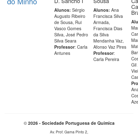
do Minho
D. Sancho I
Sousa
Ca
Ca
Alunos:
Sérgio
Alunos:
Ana
Br
Augusto Ribeiro
Francisca Silva
Al
de Sousa, Rui
Armada,
Mar
Vasco Gomes
Francisca Dias
Car
Silva, José Pedro
da Silva
Mar
Silva Seara
Mendanha Vaz,
Mat
Professor
: Carla
Afonso Vaz Pires
Bar
Antunes
Professor
:
Cos
Carla Pereira
Gil
Vie
Cas
Pro
Ana
Cos
Az
©
2026 - Sociedade Portuguesa de Química
Av. Prof. Gama Pinto 2,