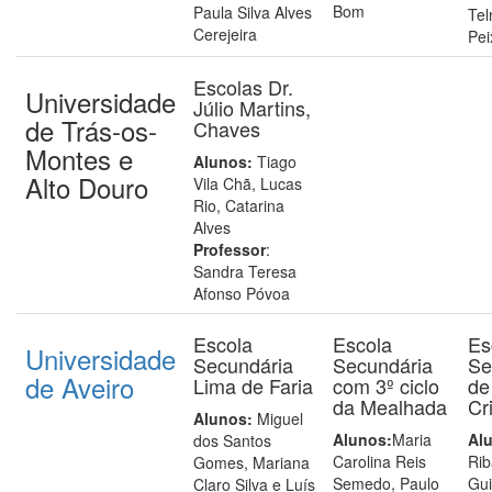
Bom
Paula Silva Alves
Te
Cerejeira
Pei
Escolas Dr.
Universidade
Júlio Martins,
de Trás-os-
Chaves
Montes e
Alunos:
Tiago
Alto Douro
Vila Chã, Lucas
Rio, Catarina
Alves
Professor
:
Sandra Teresa
Afonso Póvoa
Escola
Escola
Es
Universidade
Secundária
Secundária
Se
de Aveiro
Lima de Faria
com 3º ciclo
de
da Mealhada
Cr
Alunos:
Miguel
Alunos:
Maria
Al
dos Santos
Carolina Reis
Rib
Gomes, Mariana
Semedo, Paulo
Gu
Claro Silva e Luís