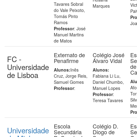
Tavares Sobral
Vic
Marques
do Vale Peixoto,
Pai
Tomás Pinto
Pro
Ramos
Joa
Professor
: José
Manuel Martins
de Matos
Externato de
Colégio José
Es
FC -
Penafirme
Álvaro Vidal
Se
Universidade
de
Alunos:
Inês
Alunos:
C
de Lisboa
Cruz, Jorge Reis,
Fabiana Li Lu,
Al
Samuel Gomes
Daniel Chumbo,
Afo
Professor
:
Manuel Lopes
Tor
Professor
:
Sil
Teresa Tavares
Me
Pro
Escola
Colégio D.
Es
Universidade
Secundária
Diogo de
Se