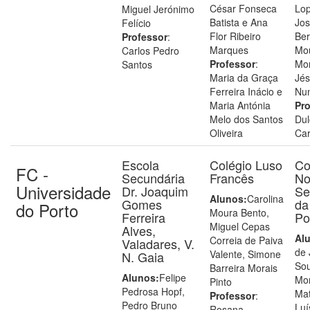
César Fonseca
Lop
Miguel Jerónimo
Batista e Ana
Jo
Felício
Flor Ribeiro
Be
Professor
:
Marques
Mo
Carlos Pedro
Professor
:
Mon
Santos
Maria da Graça
Jés
Ferreira Inácio e
Nu
Maria Antónia
Pro
Melo dos Santos
Dul
Oliveira
Car
Escola
Colégio Luso
Co
FC -
Secundária
Francês
No
Universidade
Dr. Joaquim
Se
Alunos:
Carolina
Gomes
da
do Porto
Moura Bento,
Ferreira
Po
Miguel Cepas
Alves,
Al
Correia de Paiva
Valadares, V.
de 
Valente, Simone
N. Gaia
So
Barreira Morais
Alunos:
Felipe
Mor
Pinto
Pedrosa Hopf,
Mat
Professor
:
Pedro Bruno
Luí
Rosana