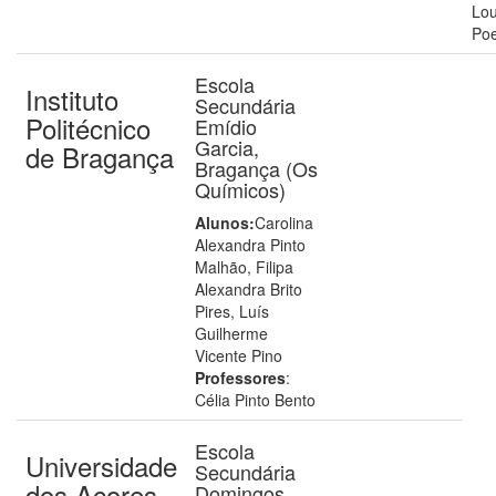
Lo
Poe
Escola
Instituto
Secundária
Politécnico
Emídio
Garcia,
de Bragança
Bragança (Os
Químicos)
Alunos:
Carolina
Alexandra Pinto
Malhão, Filipa
Alexandra Brito
Pires, Luís
Guilherme
Vicente Pino
Professores
:
Célia Pinto Bento
Escola
Universidade
Secundária
dos Açores
Domingos