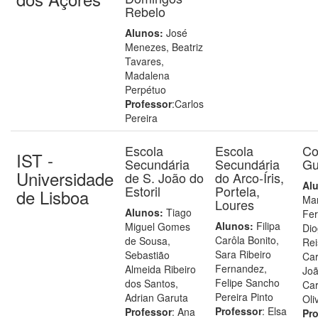
Rebelo
Alunos:
José
Menezes, Beatriz
Tavares,
Madalena
Perpétuo
Professor
:Carlos
Pereira
Escola
Escola
Co
IST -
Secundária
Secundária
Gu
Universidade
de S. João do
do Arco-Íris,
Al
Estoril
Portela,
de Lisboa
Mar
Loures
Alunos:
Tiago
Fer
Alunos:
Filipa
Miguel Gomes
Dio
Carôla Bonito,
de Sousa,
Rei
Sara Ribeiro
Sebastião
Car
Fernandez,
Almeida Ribeiro
Joã
Felipe Sancho
dos Santos,
Ca
Pereira Pinto
Adrian Garuta
Oli
Professor
: Elsa
Professor
: Ana
Pro