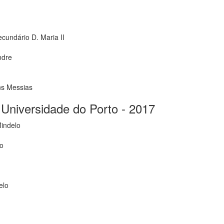
ecundário D. Maria II
ndre
ns Messias
Universidade do Porto - 2017
Mindelo
do
elo