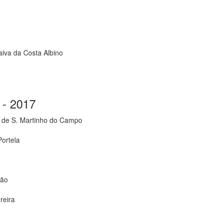
aiva da Costa Albino
 - 2017
a de S. Martinho do Campo
Portela
dão
reira